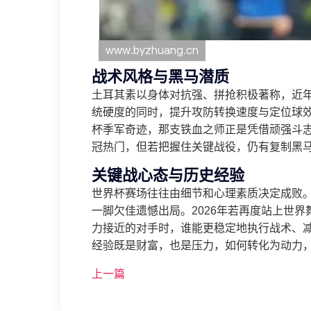
战术风格与黑马潜质
土耳其素以身体对抗强、拼抢积极著称，近
统硬度的同时，提升攻防转换速度与定位球效
杯季军奇迹，那支铁血之师正是凭借顽强斗
冠热门，但若把握住关键战役，仍有复制黑
关键战心态与历史经验
世界杯赛场往往由细节和心理素质决定成败
一脚欠佳遗憾出局。2026年若再度站上世
力接近的对手时，谁能更稳定地执行战术、
经验既是财富，也是压力，如何转化为动力
上一篇