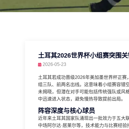
土耳其2026世界杯小组赛突围
2026-05-23
土耳其若成功晋级2026年美加墨世界杯正赛
组三队、前两名出线。这意味着小组赛容错
未揭晓，但潜在对手可能包括传统强队或风
中迅速进入状态，避免慢热导致提前出局。
阵容深度与核心球员
近年来土耳其国家队涌现出一批效力于五大
中场阿尔达·居莱尔等，技术能力与比赛经验