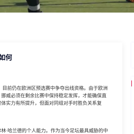
景如何
位，目前仍在欧洲区预选赛中争夺出线资格。由于欧洲
，挪威必须在剩余比赛中保持稳定发挥，才能确保直
整体实力有所提升，但面对同组对手时胜负关系复
林·哈兰德的个人能力。作为当今足坛最具威胁的中