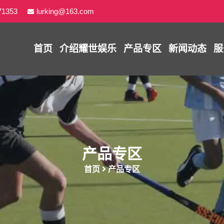
71353
lurking@163.com
首页
介绍
耀世娱乐
产品专区
新闻动态
服
产品专区
首页
产品专区