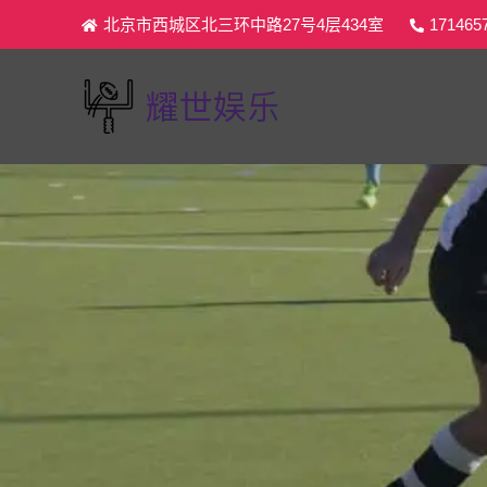
北京市西城区北三环中路27号4层434室
171465