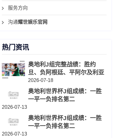
服务方向
沟通
耀世娱乐官网
热门资讯
奥地利J组完整战绩：胜约
旦、负阿根廷、平阿尔及利亚
2026-07-18
奥地利世界杯J组成绩：一胜
一平一负排名第二
2026-07-13
奥地利世界杯J组成绩：一胜
一平一负排名第二
2026-07-13