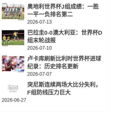
奥地利世界杯J组成绩：一胜
一平一负排名第二
2026-07-13
巴拉圭0-0澳大利亚：世界杯D
组末轮战报
2026-07-10
卢卡库刷新比利时世界杯进球
纪录：历史排名更新
2026-07-07
突尼斯连续两场大比分失利，
F组防线压力巨大
2026-06-27