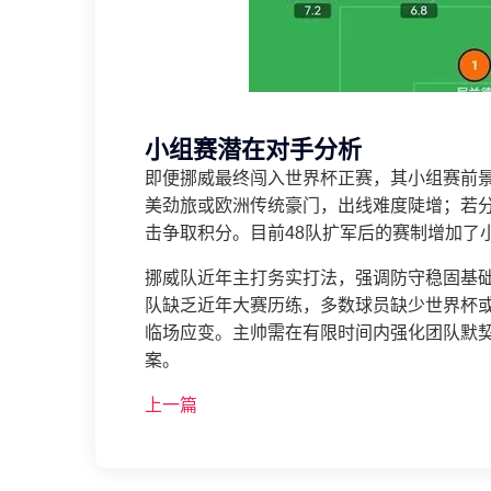
小组赛潜在对手分析
即便挪威最终闯入世界杯正赛，其小组赛前景
美劲旅或欧洲传统豪门，出线难度陡增；若
击争取积分。目前48队扩军后的赛制增加了
挪威队近年主打务实打法，强调防守稳固基
队缺乏近年大赛历练，多数球员缺少世界杯
临场应变。主帅需在有限时间内强化团队默
案。
上一篇