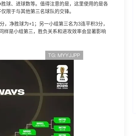
净胜球、进球数等。值得注意的是，这里使用的是各
不仅限于与其他第三名球队的交锋。
分，净胜球为+1；另一小组第三名为3连平积3分，
便同样是小组第三，胜负关系和进攻效率会显著影响