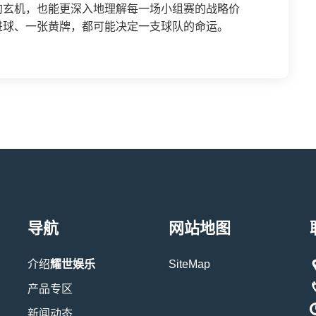
的玄机，也能更深入地理解每一场小组赛的战略价
进球、一张黄牌，都可能决定一支球队的命运。
导航
网站地图
介绍
耀世娱乐
SiteMap
产品专区
新闻动态