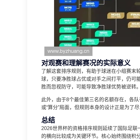
对观赛和理解赛况的实际意义
了解这套排序规则，有助于球迷在小组赛末
球，只要净胜球占优或对手之间打平，仍可
胜而忽视防守，可能导致净胜球优势被逆转
此外，由于8个最佳第三名的名额存在，各队
或“算分”局面，但规则本身的设计正是为了
总结
2026世界杯的资格排序规则延续了国际足
的横向比较成为关键环节。核心始终围绕积