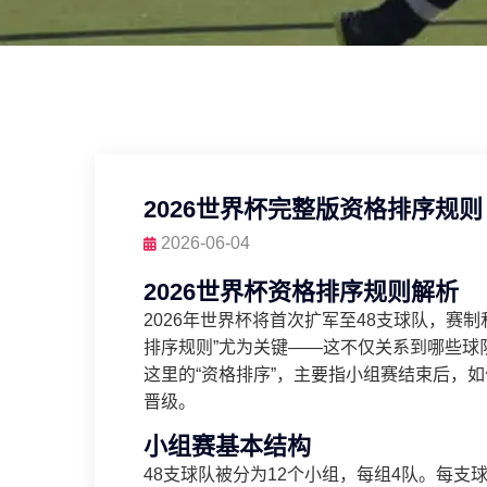
2026世界杯完整版资格排序规则
2026-06-04
2026世界杯资格排序规则解析
2026年世界杯将首次扩军至48支球队，赛
排序规则”尤为关键——这不仅关系到哪些球
这里的“资格排序”，主要指小组赛结束后，
晋级。
小组赛基本结构
48支球队被分为12个小组，每组4队。每支