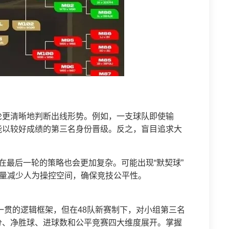
轮更清晰地判断出线形势。例如，一支球队即使输
能以较好成绩的第三名身份晋级。反之，盲目追求大
。
在最后一轮的策略也会更加复杂。可能出现“默契球”
尽量减少人为操控空间，确保竞技公平性。
联一贯的逻辑框架，但在48队新赛制下，对小组第三名
分、净胜球、进球数和公平竞赛四大维度展开。掌握