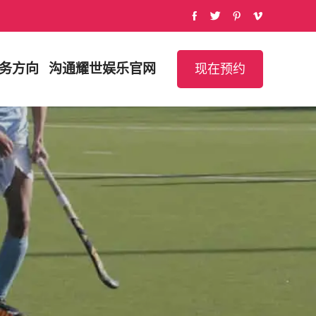
务方向
沟通
耀世娱乐官网
现在预约