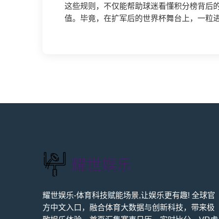
这些规则，不仅能帮助球迷看懂积分榜背后
值。毕竟，在扩军后的世界杯舞台上，一粒
耀世娱乐-体育科技赋能场景,让娱乐更有趣! 全球官
方中文入口，融合体育大数据与创新科技，带来极