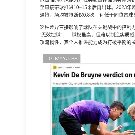
至直接带球推进10–15米后再出球。202
逼抢，场均被抢断仅0.8次，远低于同位置球
这种差异直接影响了球队在关键战中的控制
“无效控球”——球权虽高，但难以制造实质
攻流畅性，其个人推进能力成为打破平衡的