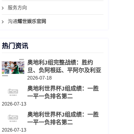
服务方向
沟通
耀世娱乐官网
热门资讯
奥地利J组完整战绩：胜约
旦、负阿根廷、平阿尔及利亚
2026-07-18
奥地利世界杯J组成绩：一胜
一平一负排名第二
2026-07-13
奥地利世界杯J组成绩：一胜
一平一负排名第二
2026-07-13