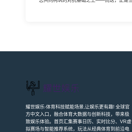
志共同构筑的对抗基础之上——而这，正是
耀世娱乐-体育科技赋能场景,让娱乐更有趣! 全球官
方中文入口，融合体育大数据与创新科技，带来极
致娱乐体验。首页汇集赛事日历、实时比分、VR虚
拟赛场与智能推荐系统，玩法从经典体育到前沿电