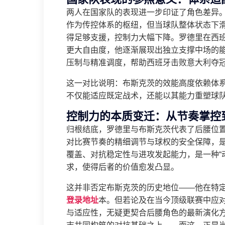
两人在国家队的表现进一步印证了角色差异
作为传控体系的枢纽，但当球队整体状态下滑（
得足够支援，控制力大幅下降。罗德里在西
更大自由度，他逐渐展现出独立支撑中场的能
压制与精准调度，帮助西班牙击败意大利夺
这一对比说明：布斯克茨的效能高度依赖体系
不仅能适应既定战术，还能以其能力重塑球
控制力的本质变迁：从节奏掌控
归根结底，罗德里与布斯克茨代表了后腰位
对比赛节奏的精细调节与球权的安全保障，是
覆盖、对抗稳定性与进攻发起能力，是一种“
求，使得后者的价值愈发凸显。
这并非否定布斯克茨的历史地位——他在特
登录地址
本。但若论及在当今顶级联赛中应
与适应性，无疑更契合后腰角色的最新演化