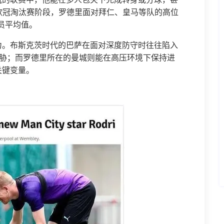
3年欧冠淘汰赛阶段，罗德里面对拜仁、皇马等队的高位
员平均值。
力。布斯克茨时代的巴萨在面对深度防守时往往陷入
威胁；而罗德里所在的曼城则能在高压环境下保持进
关键变量。