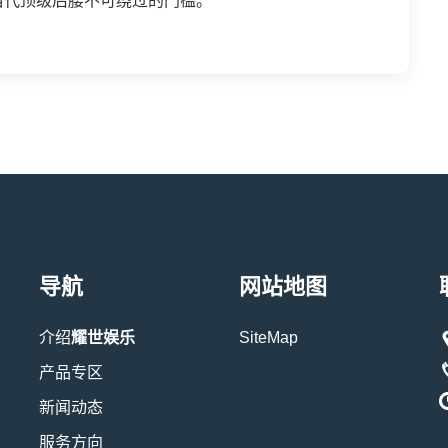
当代顶级后腰不可绕过的门槛。
导航
网站地图
介绍
耀世娱乐
SiteMap
产品专区
新闻动态
服务方向