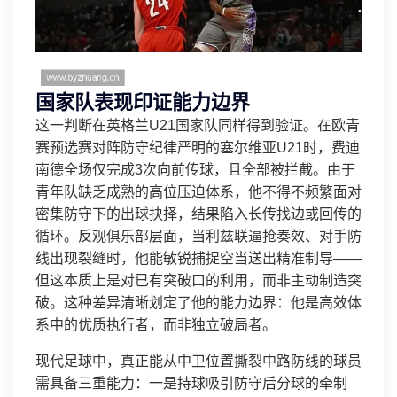
国家队表现印证能力边界
这一判断在英格兰U21国家队同样得到验证。在欧青
赛预选赛对阵防守纪律严明的塞尔维亚U21时，费迪
南德全场仅完成3次向前传球，且全部被拦截。由于
青年队缺乏成熟的高位压迫体系，他不得不频繁面对
密集防守下的出球抉择，结果陷入长传找边或回传的
循环。反观俱乐部层面，当利兹联逼抢奏效、对手防
线出现裂缝时，他能敏锐捕捉空当送出精准制导——
但这本质上是对已有突破口的利用，而非主动制造突
破。这种差异清晰划定了他的能力边界：他是高效体
系中的优质执行者，而非独立破局者。
现代足球中，真正能从中卫位置撕裂中路防线的球员
需具备三重能力：一是持球吸引防守后分球的牵制