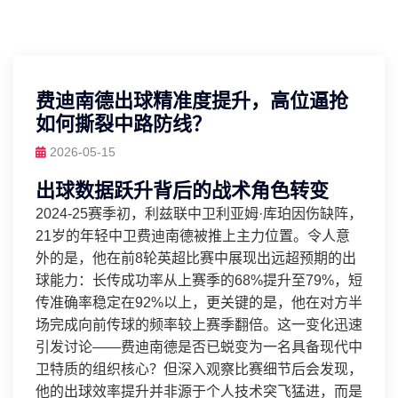
费迪南德出球精准度提升，高位逼抢
如何撕裂中路防线？
2026-05-15
出球数据跃升背后的战术角色转变
2024-25赛季初，利兹联中卫利亚姆·库珀因伤缺阵，
21岁的年轻中卫费迪南德被推上主力位置。令人意
外的是，他在前8轮英超比赛中展现出远超预期的出
球能力：长传成功率从上赛季的68%提升至79%，短
传准确率稳定在92%以上，更关键的是，他在对方半
场完成向前传球的频率较上赛季翻倍。这一变化迅速
引发讨论——费迪南德是否已蜕变为一名具备现代中
卫特质的组织核心？但深入观察比赛细节后会发现，
他的出球效率提升并非源于个人技术突飞猛进，而是