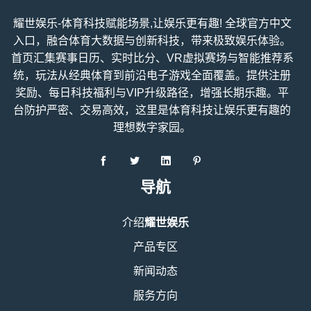
耀世娱乐-体育科技赋能场景,让娱乐更有趣! 全球官方中文
入口，融合体育大数据与创新科技，带来极致娱乐体验。
首页汇集赛事日历、实时比分、VR虚拟赛场与智能推荐系
统，玩法从经典体育到前沿电子游戏全面覆盖。提供注册
奖励、每日科技福利与VIP升级路径，增强长期乐趣。平
台防护严密、交易高效，这里是体育科技让娱乐更有趣的
理想数字家园。
导航
介绍
耀世娱乐
产品专区
新闻动态
服务方向