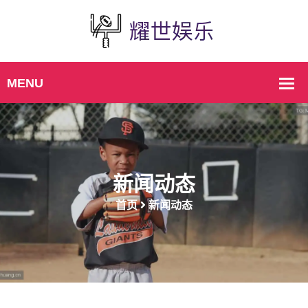
新闻动态
首页
新闻动态