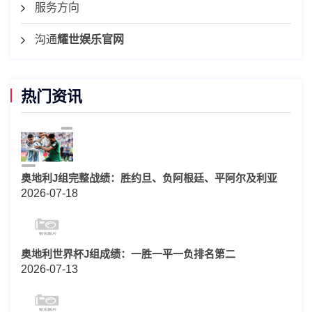
服务方向
沟通
耀世娱乐官网
热门资讯
奥地利J组完整战绩：胜约旦、负阿根廷、平阿尔及利亚
2026-07-18
奥地利世界杯J组成绩：一胜一平一负排名第二
2026-07-13