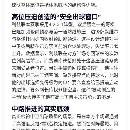
球队整体高位逼抢体系赋予的结构性优势。
高位压迫创造的“安全出球窗口”
利兹联本赛季采用4-2-3-1阵型，双后腰之一的阿松
巴隆加频繁前顶参与第一道防线施压，边锋萨默维尔
与格诺托同步内收封锁肋部通道。这种设计迫使对手
中卫或后腰在己方禁区前沿仓促处理球，失误率显著
上升。数据显示，利兹联在对方半场夺回球权的次数
位列英超前三，而费迪南德恰好处于这套压迫链条的
末端受益者位置。当对手被迫回传或横传时，他往往
面对的是已被压缩空间、缺乏接应点的持球人，此时
他的出球选择变得极为简单：要么直塞给已提前启动
的边锋，要么斜长传找弱侧空当。这种“被动创造的
主动”极大掩盖了他在高压下自主决策能力的不足。
中路推进的真实瓶颈
真正检验中卫出球质量的场景，是在本方半场遭遇对
手高强度反抢时能否稳定推进。然而在对阵曼城、阿