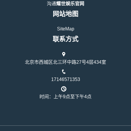
沟通
耀世娱乐官网
网站地图
SiteMap
联系方式
北京市西城区北三环中路27号4层434室
17146571353
时间：上午9点至下午4点