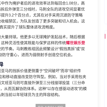
中作为掩护者后的进攻效率达到每回合1.08分，高
在挡拆后外弹至三分线时，马刺全队的进攻空间显著优
提升3.2个百分点，尤其在对手采用沉退防守策略
敢收缩禁区，为队友创造了更多突破和切入机会。这
却真实提升了球队整体进攻流畅度。
赖大量持球。他更多以无球掩护发起战术，随后根据
。这种灵活性使其既能与保罗这样的传统
耀世娱乐登
的节奏。马刺教练组因此频繁设计“假挡真拆”或“双
动防守重心，进而为弱侧射手创造空位机会。
异
亚马的挡拆价值更侧重于“空间破坏”而非“组织传
位和移动直接改变防守阵型。例如，当对手采用包夹
而文班亚马则可直接外弹至三分线接球投篮（三分命
一，从而瓦解协防体系。这种“以存在感驱动进攻”的模
马刺当前以年轻球员为主的阵容结构。