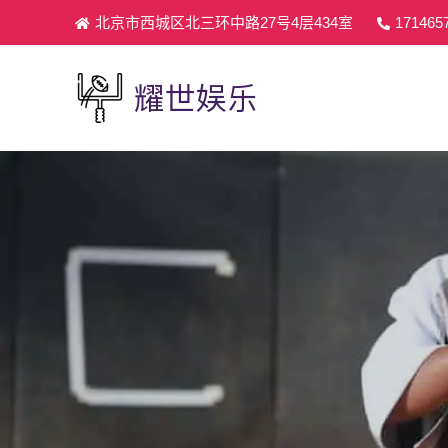
北京市西城区北三环中路27号4层434室
171465