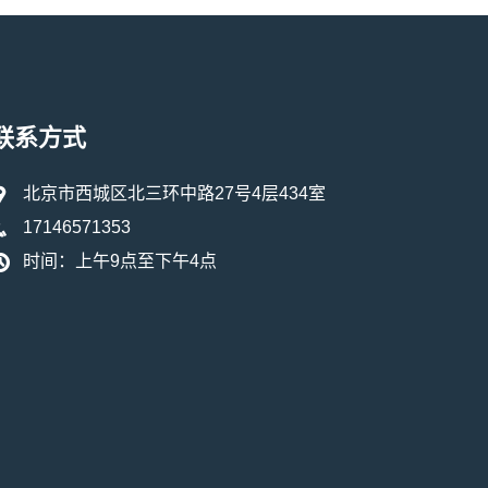
联系方式
北京市西城区北三环中路27号4层434室
17146571353
时间：上午9点至下午4点