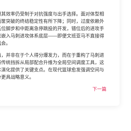
但其效率仍受制于对抗强度与出手选择。面对体型相
面筐突破的终结稳定性有所下降；同时，过度依赖外
低位脚步和中距离急停跳投的开发，错位后的进攻手
已嵌入马刺进攻体系底层——即便文班亚马不直接得
机会。
值，并非在于个人得分爆发力，而在于重构了马刺进
将传统挡拆从局部配合升维为全局空间调度工具，这
术演化提供了关键支点。在现代篮球愈发强调空间与
分更具战略意义。
下一篇