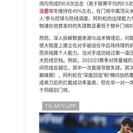
场均完成约0.8次出击（高于联赛平均的0.
注册
常年维持在45%左右，在门将中属顶尖
人”参与控球与防线调度，阿利松的出球能力
物浦在他首发时的失球数显著低于替补门将
然而，深入拆解数据来源与战术情境后，问
很大程度上建立在对手被迫在中后场持球的前
而非纯属个人能力。当对手成功绕过第一道
大防线空档。例如，2022/23赛季对阵曼
间完成反越位，其中一次直接导致失球。其
巅峰期），阿利松在“深度回追”和“横向协防
成单刀后的拦截成功率虽高，但在非一对一
于同级别门将。