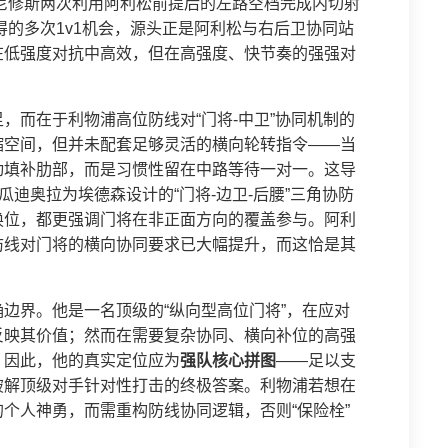
维尼修斯两次利用阿利松前提后的左路空档完成内切射
得的多次1v1机会，源头正是阿利松与右后卫协同站
在低强度对抗中高效，但在高强度、快节奏的强强对
，而在于利物浦高位防线对“门将-中卫”协同机制的
缩空间，但并未配套足够灵活的横向轮转指令——当
动填补肋部，而是习惯性留在中路等待一对一。这导
瓜迪奥拉为埃德森设计的“门将-边卫-后腰”三角协防
换位，都更强调门将在非正面方向的覆盖参与。阿利
防线对门将的横向协同要求已大幅提升，而这恰是其
边界。他是一名顶级的“纵向型高位门将”，在应对
反映其价值；然而在需要复杂协同、横向补位的高强
。因此，他的真实定位应为
强队核心拼图
——足以支
破解顶级对手针对性打击的终极答案。利物浦若想在
个人神勇，而需重构防线协同逻辑，否则“保险栓”