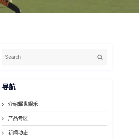
导航
介绍
耀世娱乐
产品专区
新闻动态