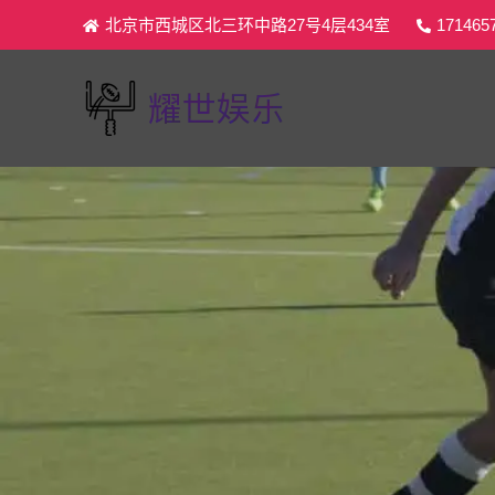
北京市西城区北三环中路27号4层434室
171465