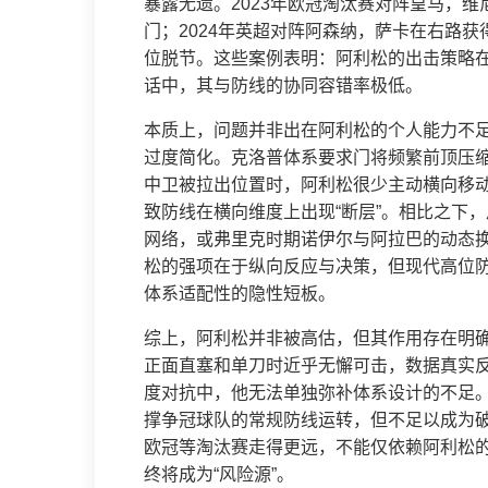
暴露无遗。2023年欧冠淘汰赛对阵皇马，
门；2024年英超对阵阿森纳，萨卡在右路获
位脱节。这些案例表明：阿利松的出击策略
话中，其与防线的协同容错率极低。
本质上，问题并非出在阿利松的个人能力不足
过度简化。克洛普体系要求门将频繁前顶压
中卫被拉出位置时，阿利松很少主动横向移
致防线在横向维度上出现“断层”。相比之下，
网络，或弗里克时期诺伊尔与阿拉巴的动态
松的强项在于纵向反应与决策，但现代高位
体系适配性的隐性短板。
综上，阿利松并非被高估，但其作用存在明确
正面直塞和单刀时近乎无懈可击，数据真实
度对抗中，他无法单独弥补体系设计的不足
撑争冠球队的常规防线运转，但不足以成为
欧冠等淘汰赛走得更远，不能仅依赖阿利松的
终将成为“风险源”。